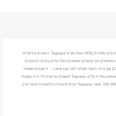
תבנית אפייה מלבנית שטוחה לתנור ברוחב 29 ס"מ, אורך 43 ס"מ מסדרת Pure ROQ מבית Tognana. התבנית אידאלית
ומלחמים ועד קינוחים ומתאימה לכל אירוע בזכות הרבגוניות
והפונקציונליות שלה. גוף התבנית עשוי פלדה (Carbon Steel) עם ציפוי חיצוני ופנימי דמוי אבן שיש ב – 4 שכבות שעמיד
לטמפרטורות גבוהות. התבנית חזקה ואיכותית ומתאימה לשימוש במדיח כלים. Tognana מעצבת ומייצרת כלי בית ומטבח
מעמד לכוסות חד פעמיים
Tosca
באיטליה משנת 1775 על פי סטנדרטים בינלאומיים ותקן ISO 9001. מוצרי Tognana זוכים להערכה בינלאומית ונמכרים ב-
₪59.00