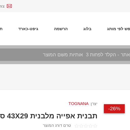
צור
ש לפי מותג
בלוג
הרשמה
גיפט-כארד
חד
יצרן:
TOGNANA
26%-
תבנית אפייה מלבנית 43X29 ס"מ PURE ROQ
טרם דורג המוצר