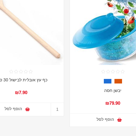
כף עץ אובלית לבישול 30 ס"מ
יבשן חסה
₪7.90
₪79.90
הוסף לסל
הוסף לסל