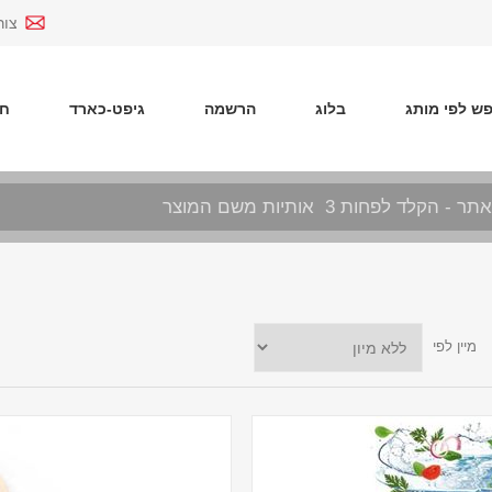
צור
ש לפי מותג
בלוג
הרשמה
גיפט-כארד
חד
מיין לפי