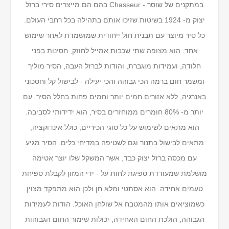
במתקנים של שוסר - Chasseur בהם הם מייצרים סירי ברזל
יצוק מ- 1924 בשיטות שזיכו אותם בתהילה בכל רחבי העולם.
כל סיר מיוצר עם תבנית חול ייחודית שמושמדת לאחר שימוש
אחד. הוא מצופה שתי שכבות אמייל לחוזק, חסינות בפני
חלודה, ועמידות מוגברת, והודות לברזל העבה, הסיר מוליך
ומשמר חום ברמה הכי גבוהה והכי יעילה - לבישול קל וחסכוני
באנרגיה, ללא אזורים חמים יותר וחמים פחות בחלל הסיר. עם
יותר מ- 80% חומרים ממוחזרים בסיר, הוא ידידותי לסביבה.
הוא מתאים לשימוש על כל סוגי הכיריים, כולל אינדוקציה,
מתאים לבישול בתנור וגם לשטיפה במדיחי כלים. הסיר מגיע
עם מכסה ברזל יצוק כבד, אשר המשקל שלו יוצר אטימה
מושלמת שמעודדת ספיגת לחות על - ידי המזון לקבלת ספיחת
טעמים אחידה. הוא אסתטי ומלא חן ולכן הוא מתפקד מצוין
כשמוציאים אותו מהמטבח אל שולחן האוכל. הודות לעמידות
הגבוהה, הולכת החום האחידה, יכולות שימור החום הגבוהות