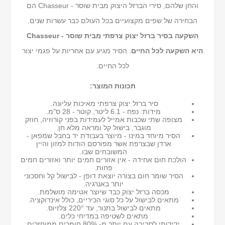
והחן שלהם, סירי הברזל היצוק מבית שוסר - Chasseur הם
הבחירה של שפים מקצועיים בכל העולם כבר עשרות שנים.
השקעה בסיר ברזל יצוק צרפתי מבית שוסר - Chasseur
היא השקעה לכל החיים
. הסיר מגיע עם אחריות על פגמי יצור
לכל החיים.
תכונות המוצר:
סיר ברזל יצוק צרפתי מאיכות עליונה.
מידות: נפח - 6.1 ליטר, קוטר - 28 ס"מ.
מצופה שתי שכבות אמייל לעמידות בפני קורוזיה, חוזק
מוגבר, בישול קל ומראה מלא חן.
הסיר מיוחד במינו - מיוצר בעבודת יד בחבל שמפאן -
ארדן שבצרפת אשר מפורסם הודות למזון והיין
המשובחים שבו.
הולכת חום אחידה - אין אזורים חמים יותר ואזורים חמים
פחות.
הסיר שומר חום בצורה יוצאת דופן - לבישול קל וחסכוני
יותר באנרגיה.
מכסה ברזל יצוק כבד שיוצר אטימה מושלמת.
מתאים לבישול על כל סוגי הכיריים, כולל אינדוקציה.
מתאים לבישול בתנור, עד 220° צלזיוס.
מתאים לשטיפה במדיחי כלים.
ידידותי לסביבה עם יותר מ- 80% חומרים ממוחזרים