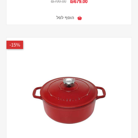
₪679.00
₪799.00
הוסף לסל
15%-