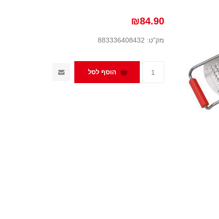
₪84.90
מק"ט:
883336408432