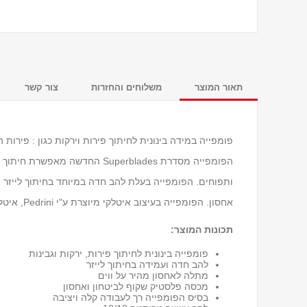
תאור המוצר
משלוחים והחזרות
צור קשר
הפומפייה מסדרת Superblades החד
ותפוחים. הפומפייה בעלת להב חדה במיוחד בחיתוך לייזר ו
אחסון. הפומפייה בעיצוב איטלקי מיוצרת ע"י Pedrini, איטליה המיצרת אלפי כלי מטבח איכותיים למעלה מ- 75 שנים.
תכונות המוצר:
פומפייה בינונית לחיתוך פירות, ירקות וגבינות
להב חדה ועמידה בחיתוך לייזר
מתלה לאחסון מהיר על ווים
מכסה פלסטיק שקוף לביטחון ואחסון
בסיס הפומפייה רך לעבודה קלה ויציבה