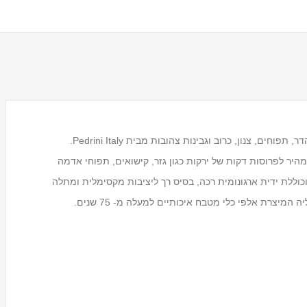
פומפייה במידה בינונית לחיתוך פירות וירקות כגון : פירות הדר, תפוחים, צנון, כרוב וגבינות צהובות מבית Pedrini Italy.
שה מאפשרת חיתוך מהיר לפרוסות דקות של ירקות כגון גזר, קישואים, תפוחי אדמה
כוללת ידית ארגונומית רכה, בסיס רך ליציבות מקסימלית ומתלה
מעמד לכוסות חד פעמיים
Tosca
₪59.00