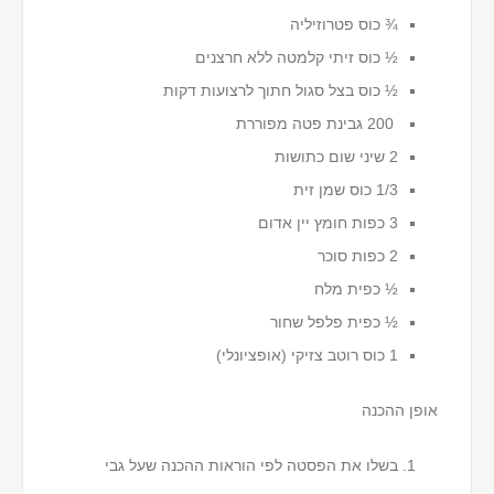
¾ כוס פטרוזיליה
½ כוס זיתי קלמטה ללא חרצנים
½ כוס בצל סגול חתוך לרצועות דקות
200 גבינת פטה מפוררת
2 שיני שום כתושות
1/3 כוס שמן זית
3 כפות חומץ יין אדום
2 כפות סוכר
½ כפית מלח
½ כפית פלפל שחור
1 כוס רוטב צזיקי (אופציונלי)
אופן ההכנה
בשלו את הפסטה לפי הוראות ההכנה שעל גבי