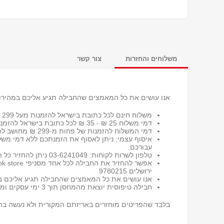
משלוחים והחזרות
צור קשר
אנו עושים את כל המאמצים שהחבילה תגיע אליכם במהירות
משלוח חינם לכל כתובת בישראל להזמנות מעל 299 ₪
דמי משלוח 25 ₪ - 35 ₪ לכל כתובת בישראל
להזמנות
דמי המשלוח להזמנות של פחות מ-299 ₪ מחושב לפי שיטת המשלוח שבחרת ומשקל החבילה.
איסוף עצמי: ניתן לאסוף את הזמנתכם ללא דמי מש
עבורכם.
טלפון לשרות לקוחות: 03-6241049 ניתן להחזיר כל הזמנה או חלק ממנה תוך 30 יום מיום קבלתה, ללא שאלות מיותרות*
ירושלים 9780215
אנו עושים את כל המאמצים שהחבילה תגיע אליכם במ
חבילה טיפוסית יוצאת מהמחסן תוך 3 ימי עסקים ומגיעה תוך 5-7 ימי עסקים בהתאם למקום מגורים ולעומסים בדואר.
בלבד שהפריטים מוחזרים באריזתם המקורית ולא נעשה בה