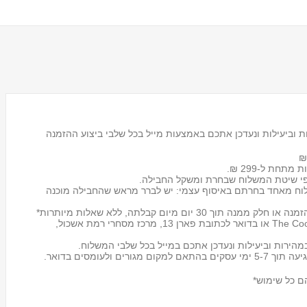
 וביעילות ונעדכן אתכם באמצעות מייל בכל שלבי ביצוע ההזמנה
 מתחת ל-299 ₪.
לוח מאחד בחרתם באיסוף עצמי: יש לברר מראש שהחבילה מוכנה
מעמד לכוסות חד פעמיים
Tosca
אפשר להחזיר את החבילה לכל אחד מסניפי The Cook store או בדואר לכתובת פארן 13, מרכז מסחרי רמת אשכול,
₪59.00
הירות וביעילות ונעדכן אתכם במייל בכל שלבי המשלוח.
ם כל שימוש*