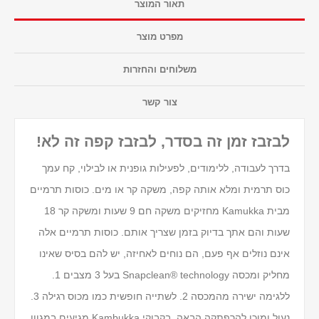
תאור המוצר
מפרט מוצר
משלוחים והחזרות
צור קשר
לבזבז זמן זה בסדר, לבזבז קפה זה לא!
בדרך לעבודה, ללימודים, לפעילות גופנית או לבילוי, קח עמך
כוס תרמית ומלא אותה קפה, משקה קר או מים. כוסות תרמיים
מבית Kamukka מחזיקים משקה חם 9 שעות ומשקה קר 18
שעות והם אתך בדיוק בזמן שצריך אותם. כוסות תרמיים אלה
אינם נוזלים אף פעם, הם נוחים לאחיזה, יש להם בסיס שאינו
מחליק ומכסה Snapclean® technology בעל 3 מצבים 1.
ללגימה ישירה מהמכסה 2. לשתייה חופשית כמו מכוס רגילה 3.
נעול ומוכן להרפתקה הבאה. בקבוקי Kambukka מגיעים במגוון