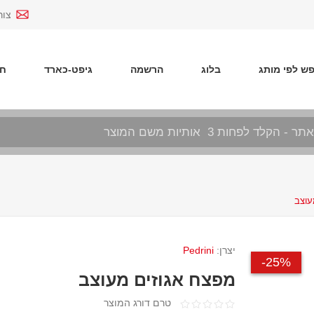
צור
ש לפי מותג
בלוג
הרשמה
גיפט-כארד
חד
עוצב
יצרן:
Pedrini
25%-
מפצח אגוזים מעוצב
טרם דורג המוצר