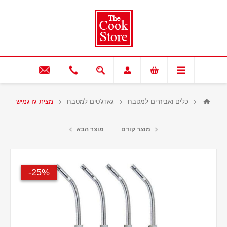
כלים ואביזרים למטבח
גאדג'טים למטבח
מצית גז גמיש
מוצר קודם
מוצר הבא
25%-