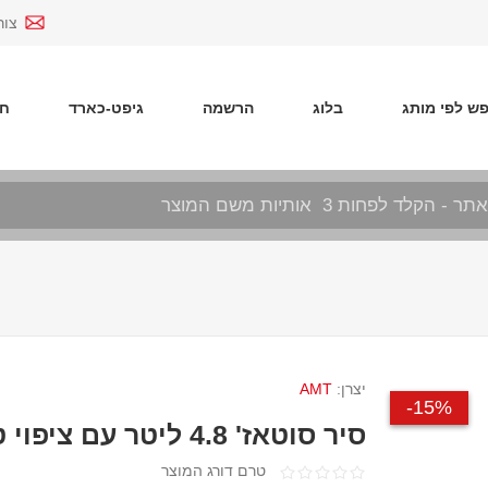
צור
ש לפי מותג
בלוג
הרשמה
גיפט-כארד
חד
יצרן:
AMT
15%-
סיר סוטאז' 4.8 ליטר עם ציפוי טיטניום
טרם דורג המוצר