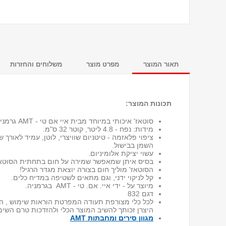
תאור המוצר
מפרט מוצר
משלוחים והחזרות
תכונות המוצר:
סוטאז' איכותי במיוחד מבית איי אם טי - AMT גרמניה עם מכסה זכוכית עבה ומחוסמת.
מידות: נפח - 4.8 ליטר, קוטר 32 ס"מ.
ציפוי פלאזמה - טיטניום שוויצרי, לוטן, עמיד לאורך 
השמן בבישול.
עשוי יציקת אלומיניום.
בסיס איתן שמאפשר שמירה על חום בתחתית הסוטאז'
הסוטאז' מוליך חום בצורה יוצאת מגדר הרגיל!
קל לניקוי ידני, וגם מתאים לשטיפה במדיח כלים.
מיוצר על - ידי איי. אם. טי - AMT בגרמניה.
דגם 832
לכל כלי מצורפת תעודה המפרטת הוראות שימוש , הפ
היצרן זכותך להשיב המוצר הכלי ולהזדכות טרם השימ
מגוון סירים ומחבתות AMT