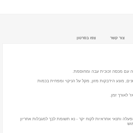
צור קשר
צפו בסרטון
שנים, מונע הידבקות מזון, מקל על הניקוי ומפחית בכמות
מעמד לכוסות חד פעמיים
Tosca
 לאורך זמן.
₪59.00
עלה ותנאי אחראיות לקוח יקר - נא תשומת לבך למגבלות אחריון
וש