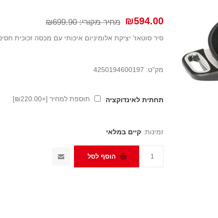
₪594.00
מחיר מקורי:
₪699.90
סיר סוטאז' יציקת אלומיניום איכותי עם מכסה זכוכית חסינת אש וציפוי טיטני
מק"ט:
4250194600197
תוספת למחיר [+₪220.00]
תחתית לאינדוקציה
זמינות:
קיים במלאי