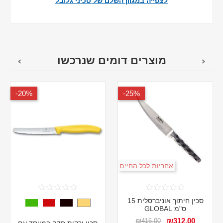
לצפייה במגוון השלם של סכיני גלובל
מוצרים דומים שנרכשו
20%-
25%-
אחריות לכל החיים
סכין חיתוך אוניברסלית 15
ס"מ GLOBAL
₪312.00
₪416.00
סכין ירקות חדה במיוחד עם