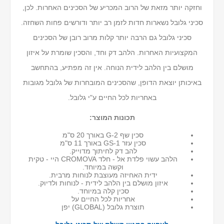
וחזקה יותר מזאת של הרוב המכריע של הסכינים האחרות. לכן,
סכיני גלובל נשארות חדות לזמן רב יותר ודורשים פחות השחזה.
סכיני גלובל גם הרבה יותר קלות מרוב רובן של הסכינים
המקצועיות האחרות. הלהב דק וחד, והסכין שומרת על איזון
מושלם בין הלהב לידית הנוחה. אין זה מפתיע, בהתחשב
באיכותן יוצאת הדופן, שהסכינים המובחרות של גלובל מגובות
באחריות לכל החיים ע"י גלובל.
תכונות המוצר:
סכין שף G-2 באורך 20 ס"מ
סכין עזר GS-1 באורך 11 ס"מ
להב דק לחיתוך מדוייק.
הלהב עשוי פלדת אל - חלד CROMOVA היי - טקית
וקשה במיוחד.
ידית האחיזה מעוצבת לנוחות מרבית.
איזון מושלם בין הלהב לידית - לנוחות ולדיוק.
סכין קלה במיוחד.
אחריות לכל החיים על
תוצרת גלובל (GLOBAL) יפן