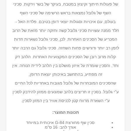
של פעולות חיתוך וקיצוץ במטבח, בעיקר של בשר וירקות. סכיני
השף של גלובל נמצאות בראש הרשימה של סכיני השף
בעולם, עם איכויות וסגולות יוצאי דופן בטיבם. פלדת האל -
חלד ממנה עשויות סכיני גלובל קשה וחזקה יותר מזאת של הרוב
המכריע של הסכינים האחרות. לכן, סכיני גלובל נשארות חדות
לזמן רב יותר ודורשים פחות השחזה. סכיני גלובל גם הרבה יותר
קלות מרוב רובן של הסכינים המקצועיות האחרות. הלהב דק
וחד, והסכין שומרת על איזון מושלם בין הלהב לידית הנוחה. אין
זה מפתיע, בהתחשב באיכותן יוצאת הדופן,
שהסכינים המובחרות של גלובל מגובות באחריות לכל החיים
ע"י גלובל. בסכין זו חריצים בלהב שמונעים ממזון להידבק לסכין
ע"י השארת מרווח קטן לכניסת אוויר בין המזון לסכין.
תכונות המוצר:
סכין שף מחורצת G-84 איכותית במיוחד
אורך להב: 16 ס"מ