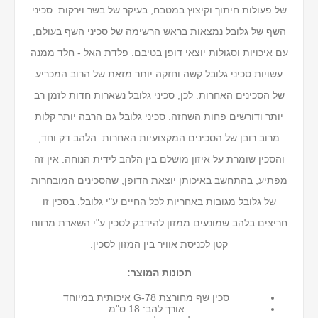
של פעולות חיתוך וקיצוץ במטבח, בעיקר של בשר וירקות. סכיני
השף של גלובל נמצאות בראש הרשימה של סכיני השף בעולם,
עם איכויות וסגולות יוצאי דופן בטיבם. פלדת האל - חלד ממנה
עשויות סכיני גלובל קשה וחזקה יותר מזאת של הרוב המכריע
של הסכינים האחרות. לכן, סכיני גלובל נשארות חדות לזמן רב
יותר ודורשים פחות השחזה. סכיני גלובל גם הרבה יותר קלות
מרוב רובן של הסכינים המקצועיות האחרות. הלהב דק וחד,
והסכין שומרת על איזון מושלם בין הלהב לידית הנוחה. אין זה
מפתיע, בהתחשב באיכותן יוצאת הדופן, שהסכינים המובחרות
של גלובל מגובות באחריות לכל החיים ע"י גלובל. בסכין זו
חריצים בלהב שמונעים ממזון להידבק לסכין ע"י השארת מרווח
קטן לכניסת אוויר בין המזון לסכין.
תכונות המוצר:
סכין שף מחורצת G-78 איכותית במיוחד
אורך להב: 18 ס"מ