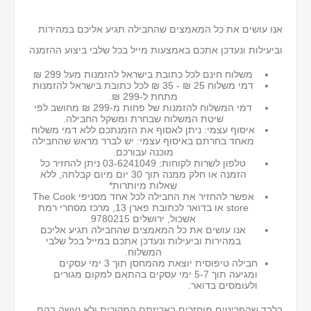
אנו עושים את כל המאמצים שהחבילה תגיע אליכם במהירות
וביעילות ונעדכן אתכם באמצעות מייל בכל שלבי ביצוע ההזמנה
משלוח חינם לכל כתובת בישראל להזמנות מעל 299 ₪
דמי משלוח 25 ₪ - 35 ₪ לכל כתובת בישראל
להזמנות
מתחת ל-299 ₪.
דמי המשלוח להזמנות של פחות מ-299 ₪ מחושב לפי
שיטת המשלוח שבחרת ומשקל החבילה.
איסוף עצמי: ניתן לאסוף את הזמנתכם ללא דמי משלוח
מאחד בחרתם באיסוף עצמי: יש לברר מראש שהחבילה
מוכנה עבורכם.
טלפון לשרות לקוחות: 03-6241049 ניתן להחזיר כל
הזמנה או חלק ממנה תוך 30 יום מיום קבלתה, ללא
שאלות מיותרות*
אפשר להחזיר את החבילה לכל אחד מסניפי The Cook
store או בדואר לכתובת פארן 13, מרכז מסחרי רמת
אשכול, ירושלים 9780215
אנו עושים את כל המאמצים שהחבילה תגיע אליכם
במהירות וביעילות ונעדכן אתכם במייל בכל שלבי
המשלוח.
חבילה טיפוסית יוצאת מהמחסן תוך 3 ימי עסקים
ומגיעה תוך 5-7 ימי עסקים בהתאם למקום מגורים
ולעומסים בדואר.
בלבד שהפריטים מוחזרים באריזתם המקורית ולא נעשה בהם