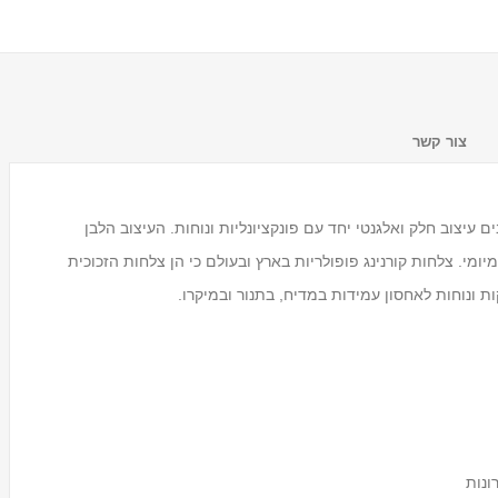
צור קשר
שימושים במיוחד ומשלבים עיצוב חלק ואלגנטי יחד עם פונקציונליות ונוחות. העיצוב הלבן
מי. צלחות קורנינג פופולריות בארץ ובעולם כי הן צלחות הזכוכית
ות ונוחות לאחסון עמידות במדיח, בתנור ובמיקרו.
מעמד לכוסות חד פעמיים
Tosca
₪59.00
ונות