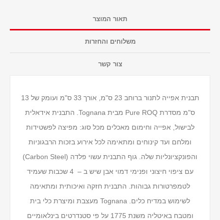
תאור המוצר
משלוחים והחזרות
צור קשר
תבנית אפייה לתנור ברוחב 23 ס"מ, אורך 33 ס"מ ועומק של 13
ס"מ מסדרת Pure ROQ מבית Tognana. התבנית אידאלית
לבישול, אפייה וחימום מאכלים מכל סוג: מפיצה לפשטידות
ומלחם ועד קינוחים ומתאימה לכל אירוע בזכות הרבגוניות
והפונקציונליות שלה. גוף התבנית עשוי פלדה (Carbon Steel)
עם ציפוי חיצוני ופנימי דמוי אבן שיש ב – 4 שכבות שעמיד
לטמפרטורות גבוהות. התבנית חזקה ואיכותית ומתאימה
לשימוש במדיח כלים. Tognana מעצבת ומיצרת כלי בית
ומטבח באיטליה משנת 1775 על פי סטנדרטים בינלאומיים