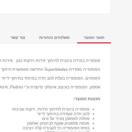
תאור המוצר
משלוחים והחזרות
צור קשר
הפומפייה מסדרת Superblades החד
ותפוחים. הפומפייה בעלת להב חדה במיוחד בחיתוך לייזר ו
אחסון. הפומפייה בעיצוב איטלקי מיוצרת ע"י Pedrini, איטליה המיצרת אלפי כלי מטבח איכותיים למעלה מ- 75 שנים.
תכונות המוצר:
פומפייה בינונית לחיתוך פירות, ירקות וגבינות
להב חדה ועמידה בחיתוך לייזר
מתלה לאחסון מהיר על ווים
מכסה פלסטיק שקוף לביטחון ואחסון
בסיס הפומפייה רך לעבודה קלה ויציבה