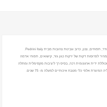
פומפייה במידה בינונית לחיתוך פירות וירקות כגון : פירות הדר, תפוחים, צנון, כרוב וגבינות צהובות מבית Pedrini Italy.
שה מאפשרת חיתוך מהיר לפרוסות דקות של ירקות כגון גזר, קישואים, תפוחי אדמה
כוללת ידית ארגונומית רכה, בסיס רך ליציבות מקסימלית ומתלה
מעמד לכוסות חד פעמיים
Tosca
₪59.00