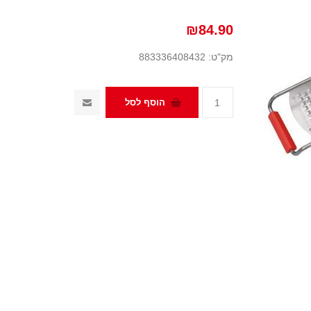
₪84.90
מק"ט:
883336408432