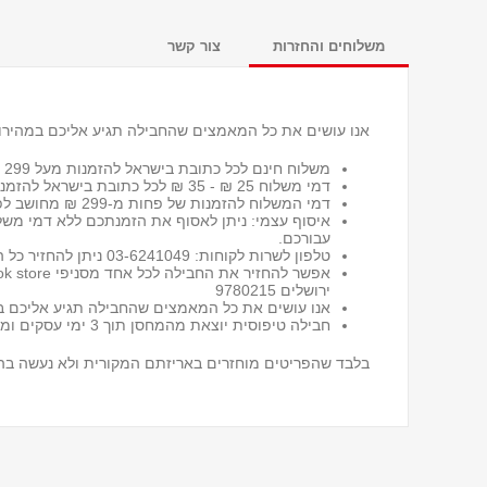
משלוחים והחזרות
צור קשר
אנו עושים את כל המאמצים שהחבילה תגיע אליכם במהירות
משלוח חינם לכל כתובת בישראל להזמנות מעל 299 ₪
דמי משלוח 25 ₪ - 35 ₪ לכל כתובת בישראל
להזמנות
דמי המשלוח להזמנות של פחות מ-299 ₪ מחושב לפי שיטת המשלוח שבחרת ומשקל החבילה.
איסוף עצמי: ניתן לאסוף את הזמנתכם ללא דמי מש
עבורכם.
טלפון לשרות לקוחות: 03-6241049 ניתן להחזיר כל הזמנה או חלק ממנה תוך 30 יום מיום קבלתה, ללא שאלות מיותרות*
ירושלים 9780215
אנו עושים את כל המאמצים שהחבילה תגיע אליכם במ
חבילה טיפוסית יוצאת מהמחסן תוך 3 ימי עסקים ומגיעה תוך 5-7 ימי עסקים בהתאם למקום מגורים ולעומסים בדואר.
בלבד שהפריטים מוחזרים באריזתם המקורית ולא נעשה בה