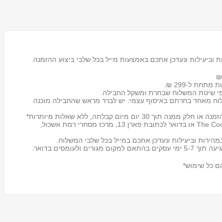
 וביעילות ונעדכן אתכם באמצעות מייל בכל שלבי ביצוע ההזמנה
 מתחת ל-299 ₪.
לוח מאחד בחרתם באיסוף עצמי: יש לברר מראש שהחבילה מוכנה
מעמד לכוסות חד פעמיים
Tosca
אפשר להחזיר את החבילה לכל אחד מסניפי The Cook store או בדואר לכתובת פארן 13, מרכז מסחרי רמת אשכול,
₪59.00
הירות וביעילות ונעדכן אתכם במייל בכל שלבי המשלוח.
ם כל שימוש*