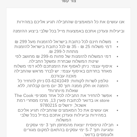
צור קשר
אנו עושים את כל המאמצים שהחבילה תגיע אליכם במהירות
וביעילות ונעדכן אתכם באמצעות מייל בכל שלבי ביצוע ההזמנה
משלוח חינם לכל כתובת בישראל להזמנות מעל 299 ₪
דמי משלוח 25 ₪ - 35 ₪ לכל כתובת בישראל
להזמנות
מתחת ל-299 ₪.
דמי המשלוח להזמנות של פחות מ-299 ₪ מחושב לפי
שיטת המשלוח שבחרת ומשקל החבילה.
איסוף עצמי: ניתן לאסוף את הזמנתכם ללא דמי משלוח
מאחד בחרתם באיסוף עצמי: יש לברר מראש שהחבילה
מוכנה עבורכם.
טלפון לשרות לקוחות: 03-6241049 ניתן להחזיר כל
הזמנה או חלק ממנה תוך 30 יום מיום קבלתה, ללא
שאלות מיותרות*
אפשר להחזיר את החבילה לכל אחד מסניפי The Cook
store או בדואר לכתובת פארן 13, מרכז מסחרי רמת
אשכול, ירושלים 9780215
אנו עושים את כל המאמצים שהחבילה תגיע אליכם
במהירות וביעילות ונעדכן אתכם במייל בכל שלבי
המשלוח.
חבילה טיפוסית יוצאת מהמחסן תוך 3 ימי עסקים
ומגיעה תוך 5-7 ימי עסקים בהתאם למקום מגורים
ולעומסים בדואר.