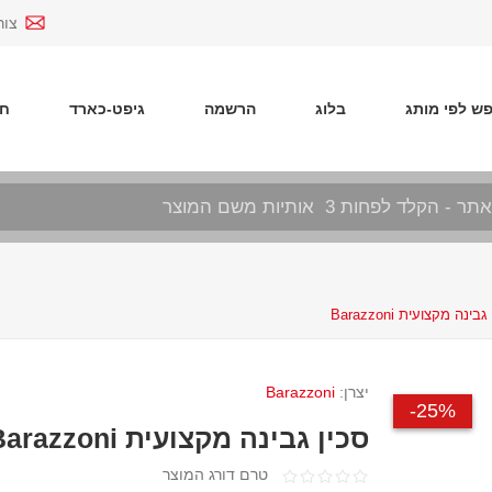
צור
ש לפי מותג
בלוג
הרשמה
גיפט-כארד
חד
בינה מקצועית Barazzoni
יצרן:
Barazzoni
25%-
סכין גבינה מקצועית Barazzoni
טרם דורג המוצר