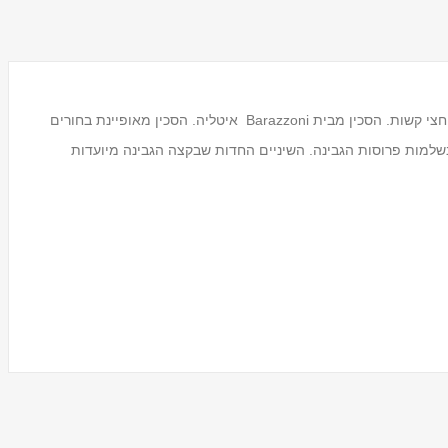
סכין גבינה משוננת באורך 15 ס"מ לחיתוך גבינות רכות עד חצי קשות. הסכין מבית Barazzoni איטליה. הסכין מאופיינת בחורים
שלמות פרוסות הגבינה. השיניים החדות שבקצה הגבינה מיועדות
מעמד לכוסות חד פעמיים
Tosca
₪59.00