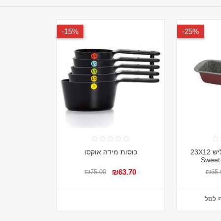
15%-
25%-
תבנית אפיה אינגליש 23X12
כוסות מידה אוקסו
₪63.70
₪75.00
₪65.
 לסל