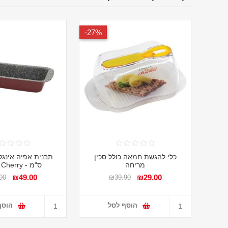
27%-
כלי להגשת חמאה כולל סכין
מריחה
ס"מ - Sweet Cherry
₪49.00
₪29.00
00
₪39.90
הוסף לסל
הוסף