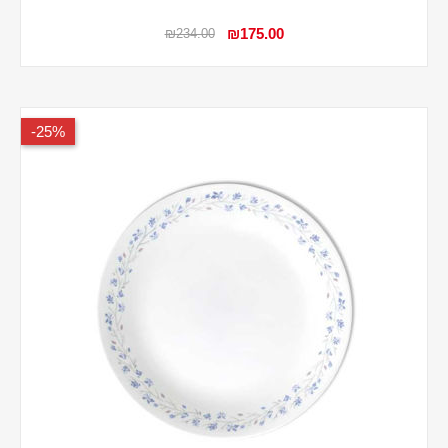
₪175.00
₪234.00
25%-