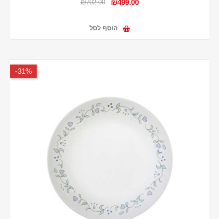
₪499.00
₪702.00
הוסף לסל
31%-