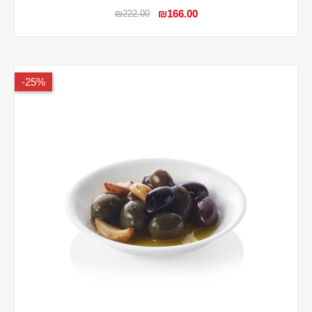
₪166.00
₪222.00
25%-