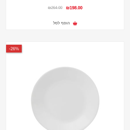
₪198.00
₪264.00
הוסף לסל
26%-