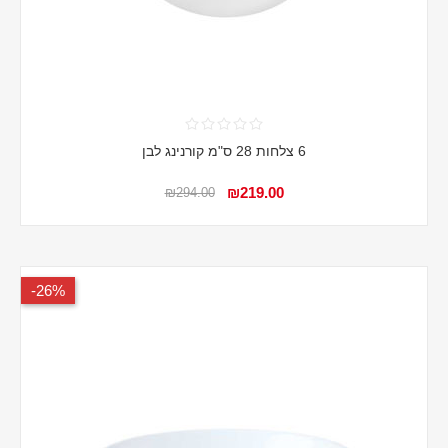
6 צלחות 28 ס"מ קורנינג לבן
₪219.00
₪294.00
26%-