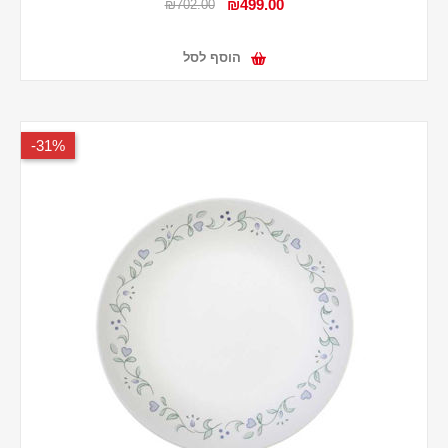
₪499.00
₪702.00
הוסף לסל
31%-