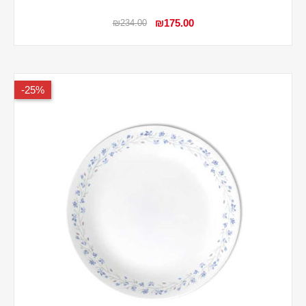
₪175.00
₪234.00
25%-