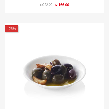
₪166.00
₪222.00
25%-