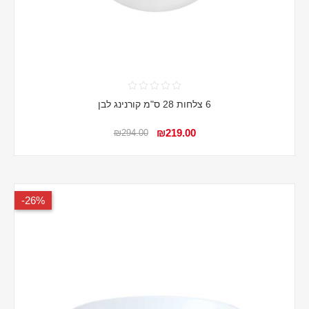
6 צלחות 28 ס"מ קורנינג לבן
₪219.00
₪294.00
26%-