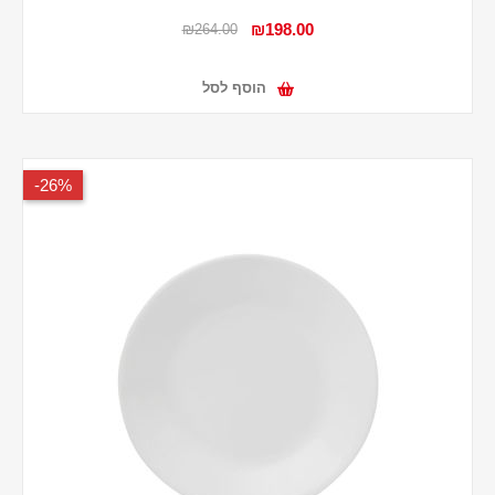
₪198.00
₪264.00
הוסף לסל
26%-