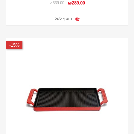
₪289.00
₪339.00
הוסף לסל
15%-