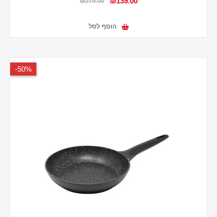
₪139.00
₪279.00
הוסף לסל
50%-