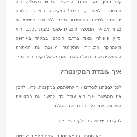
קפה סמיך, עשיר ונהדר. המכשיר המיוצר באיטליה חווה
התעוררות לאחרונה, ובצדק! המקינטה היא גם חלופה
ידידותית למכונת האספרסו היקרה, ללא צורך בחשמל או
בציוד מפואר. המכשיר הוצג לראשונה בשנת 1933, והוא
עדיין פופולרי מאוד ברחבי העולם, במיוחד באירופה
ובאמריקה הלטינית. המקינטה מייצגת את המסורת
האיטלקית ושומרת על הטעם והארומה של הקפה האותנטי.
איך עובדת המקינטה?
לפני שאנחנו לומדים איך להשתמש במקינטה, כדאי להבין
את המכשיר ואיך הוא עובד, כדי להשיג את התוצאות
הטובות ביותר בעת הכנת הקפה שלכם.
למקינטה יש שלושה חלקים עיקריים:
תא תחתון: בו מאוחסנים המים החמים שיבשלו