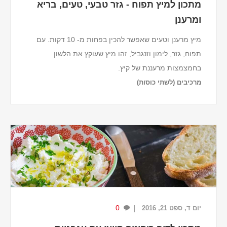
מתכון למיץ תפוח - גזר טבעי, טעים, בריא
ומרענן
מיץ מרענן וטעים שאפשר להכין בפחות מ- 10 דקות. עם
תפוח, גזר, לימון וזנגביל, זהו מיץ שעוקץ את הלשון
בחמצמצות מרעננת של קיץ.
מרכיבים (לשתי כוסות)
2 תפוחים ירוקים.
2 גזרים.
פיסת זנגביל (ג'ינג'ר) בערך בגודל שליש אצבע.
½ לימון.
כדי לקבל...
0
יום ד, ספט 21, 2016