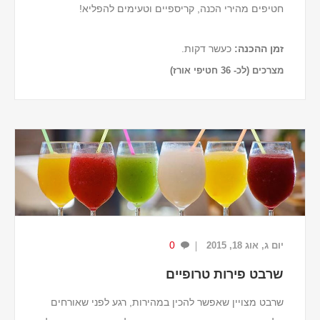
חטיפים מהירי הכנה, קריספיים וטעימים להפליא!
זמן ההכנה
:
כעשר דקות.
מצרכים (לכ- 36 חטיפי אורז)
1 כוס שבבי שוקולד מריר.
¾ כוס שבבי שוקולד לבן.
½1 כוסות פצפוצי אורז.
שליש כוס שקדים קלויים קצוצים.
½ כפית תמצית וניל.
...
0
יום ג, אוג 18, 2015
שרבט פירות טרופיים
שרבט מצויין שאפשר להכין במהירות, רגע לפני שאורחים