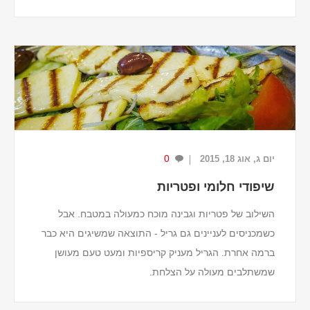
זמן ההכנה:
כולל ההקפאה בפריזר - 4 שעות.
מצרכים (ל-2 מנות)
2 כוסות תירוש ענבים לבנים.
½ כוס מיץ אננס טבעי.
¼ כוס מיץ תפוז...
0
יום ג, אוג 18, 2015
שיפודי חלומי ופטריות
השילוב של פטריות וגבינה מוכח כמעולה במטבח. אבל
כשמכניסים לעניינים גם גריל - התוצאה שמשיגים היא כבר
ברמה אחרת. הגריל מעניק קריספיות ומעט טעם מעושן
שמשתלבים מעולה על הצלחת.