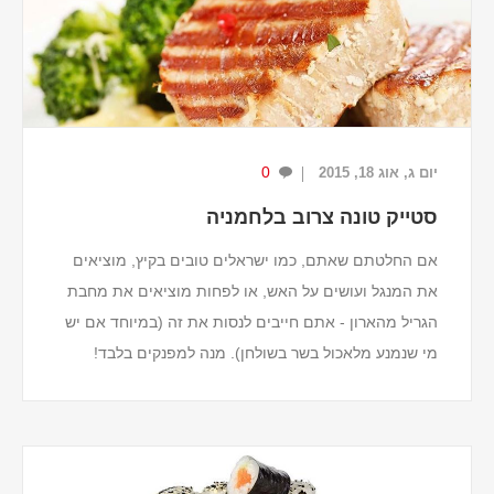
1/4 כוס יוגורט 0% שומן.
3 כפות גבינת רוקפור או גבינה כחולה אחרת מפוררת.
2 כפות פטרוזיליה קצוצה טרייה.
1 כף מ...
0
יום ג, אוג 18, 2015
סטייק טונה צרוב בלחמניה
אם החלטתם שאתם, כמו ישראלים טובים בקיץ, מוציאים
את המנגל ועושים על האש, או לפחות מוציאים את מחבת
הגריל מהארון - אתם חייבים לנסות את זה (במיוחד אם יש
מי שנמנע מלאכול בשר בשולחן). מנה למפנקים בלבד!
סטייק טונה צרוב על מחבת גריל. מושלם למי שאוה...