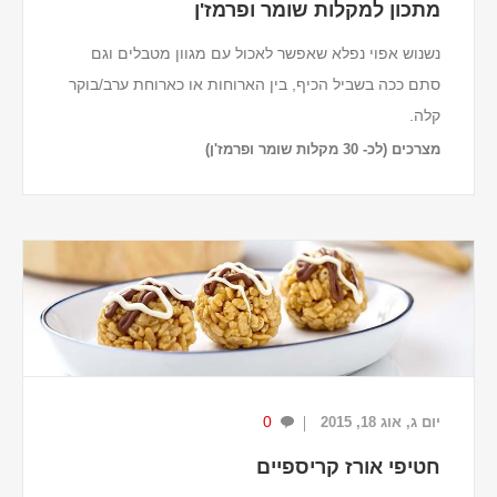
מתכון למקלות שומר ופרמז'ן
נשנוש אפוי נפלא שאפשר לאכול עם מגוון מטבלים וגם
סתם ככה בשביל הכיף, בין הארוחות או כארוחת ערב/בוקר
קלה.
מצרכים (לכ- 30 מקלות שומר ופרמז'ן)
לבצק
500 גרם קמח לבן.
1 קוביית שמרים טריים.
1 כף אבקת סוכר.
2 כפות מלח.
...
0
יום ג, אוג 18, 2015
חטיפי אורז קריספיים