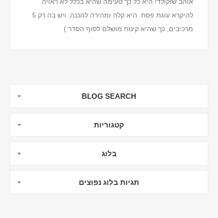
אוהב שוקולד! היא כל כך טעימה שהיא בכלל לא ראויה
להיקרא עוגת פסח. היא קלה ומהירה להכנה, ויש בה רק 5
מרכיבים, כך שהיא קינוח מושלם לסוף הסדר:)
מרכיבים (ל-16 חתיכות)
230 גרם שוקולד מריר חתוך...
BLOG SEARCH
קטגוריות
בלוג
תגיות בלוג נפוצים