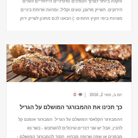
והקלה ביותר לצרוך ויטמינים ומינרליים הייחודיים לעלים
הירוקים. השייק מרענן, טעים וקליל, ומהווה ארוחת ביניים
מצוינת בימי הקיץ החמים :) הבאנו לכם מתכון לשייק ירוק
עם קייל (כרוב-על), אננס ובננה.
...
0
יום ב, מאי 2, 2016
כך תכינו את ההמבורגר המושלם על הגריל
ההמבורגר הקלאסי המושלם על הגריל. המבורגר אומנם קל
להכין, אבל יש שני דברים שיכולים להשתבש - בשר נא
מבפנים או שפה שרופה מבחוץ. הסוד להמבורגר המושלם -