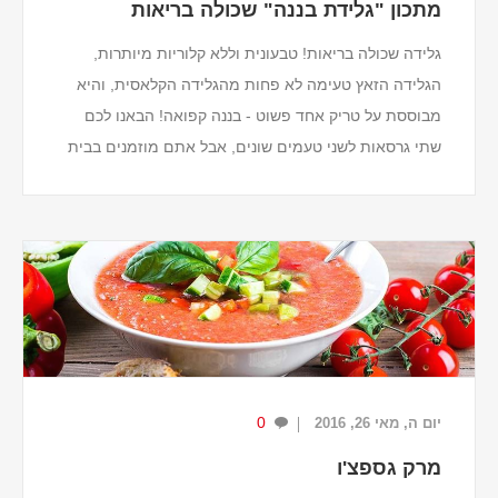
מתכון "גלידת בננה" שכולה בריאות
גלידה שכולה בריאות! טבעונית וללא קלוריות מיותרות,
הגלידה הזאץ טעימה לא פחות מהגלידה הקלאסית, והיא
מבוססת על טריק אחד פשוט - בננה קפואה! הבאנו לכם
שתי גרסאות לשני טעמים שונים, אבל אתם מוזמנים בבית
להתפרע עם הדימיון ולשלב בין כל הטעמים שאתם א...
0
יום ה, מאי 26, 2016
מרק גספצ'ו