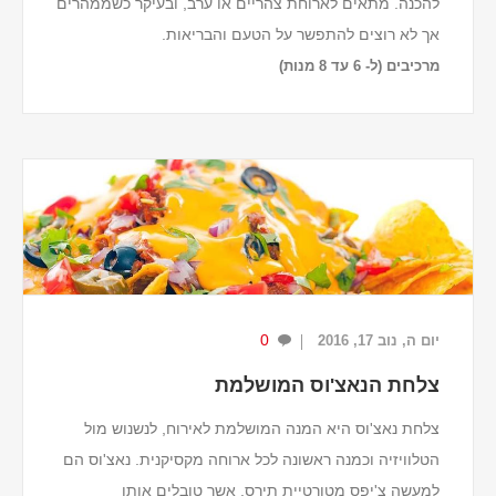
להכנה. מתאים לארוחת צהריים או ערב, ובעיקר כשממהרים
אך לא רוצים להתפשר על הטעם והבריאות.
מרכיבים (ל- 6 עד 8 מנות)
8 טורטיות בינוניות
כ-400 גרם בשר עוף טחון
1 כפית כמון
½ כפית אבקת שו...
0
יום ה, נוב 17, 2016
צלחת הנאצ'וס המושלמת
צלחת נאצ'וס היא המנה המושלמת לאירוח, לנשנוש מול
הטלוויזיה וכמנה ראשונה לכל ארוחה מקסיקנית. נאצ'וס הם
למעשה צ'יפס מטורטיית תירס, אשר טובלים אותו