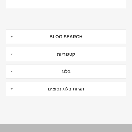
מרכיבים (ל-2 מנות)
מיץ מ- 4 לימוני ליים
מיץ מלימון רגיל 1
מי...
BLOG SEARCH
קטגוריות
בלוג
תגיות בלוג נפוצים