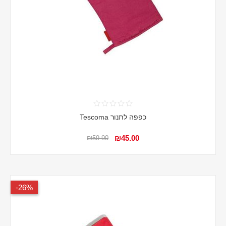
כפפה לתנור Tescoma
₪45.00
₪59.90
26%-