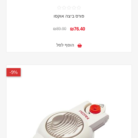
פורס ביצה אוקסו
₪76.40
₪89.90
הוסף לסל
9%-