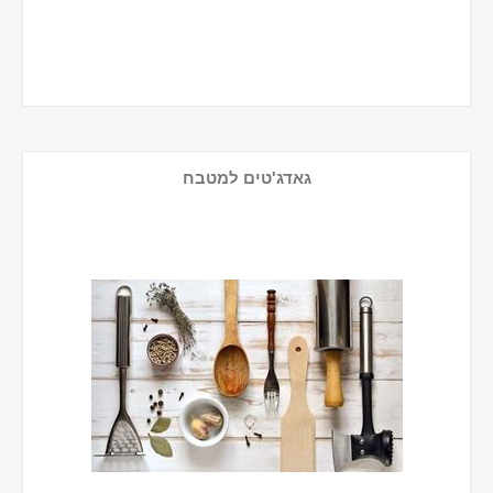
גאדג'טים למטבח