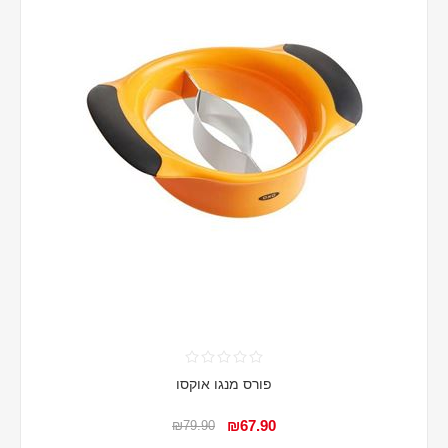
פורס מנגו אוקסו
₪67.90
₪79.90