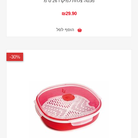
מכסה צלחת למיקרו 26 ס"מ
₪29.90
הוסף לסל
30%-