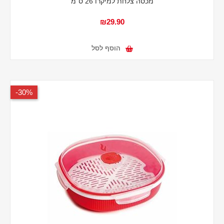
מכסה צלחת למיקרו 26 ס"מ
₪29.90
הוסף לסל
30%-