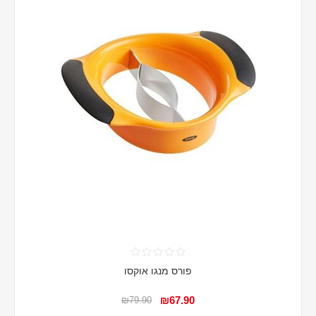
פורס מנגו אוקסו
₪67.90
₪79.90