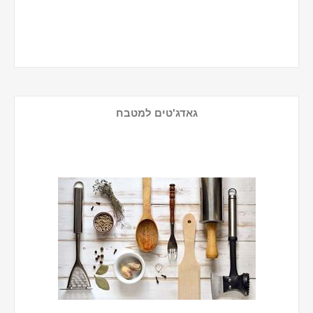
גאדג'טים למטבח