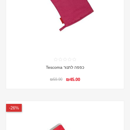
כפפה לתנור Tescoma
₪45.00
₪59.90
26%-