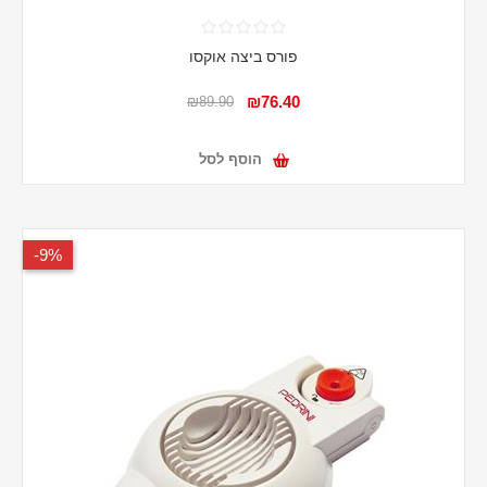
פורס ביצה אוקסו
₪76.40
₪89.90
הוסף לסל
9%-