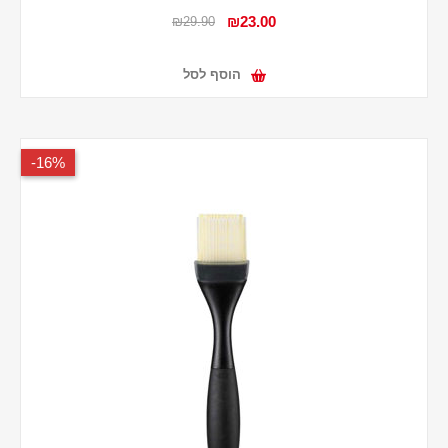
₪23.00
₪29.90
הוסף לסל
16%-