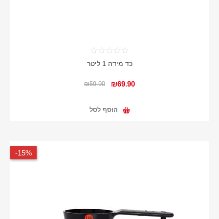
כד מידה 1 ליטר
₪69.90
₪59.90
הוסף לסל
15%-