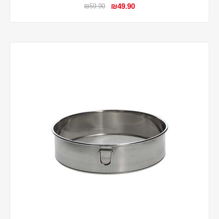
₪49.90
₪59.90