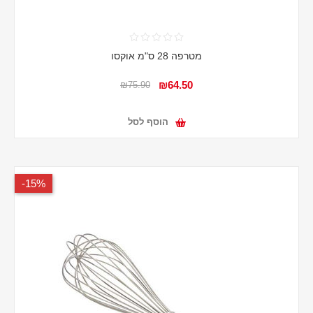
מטרפה 28 ס"מ אוקסו
₪64.50
₪75.90
הוסף לסל
15%-